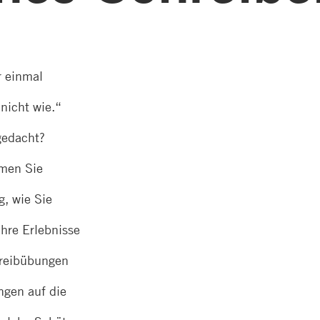
r einmal
nicht wie.“
gedacht?
men Sie
, wie Sie
Ihre Erlebnisse
hreibübungen
ngen auf die