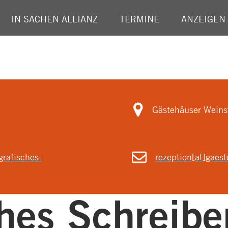
IN SACHEN ALLIANZ
TERMINE
ANZEIGEN
Gästehäuser Weinst
rafisches-
rezeption[at]gaes
ches Schreibe