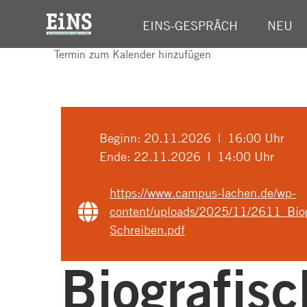
EINS-GESPRÄCH
NEU
Termin zum Kalender hinzufügen
Beginn:
20.11.2026 | 16:00 Uhr
Ende:
22.11.2026 | 14:00 Uhr
https://www.campus-lachen.de/wp-
content/uploads/2025/11/2611_Biog
Schreiben.pdf
Biografis