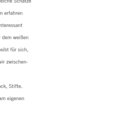
welche Schätze
m erfahren
nteressant
or dem weißen
eibt für sich,
 wir zwischen-
ck, Stifte.
 am eigenen