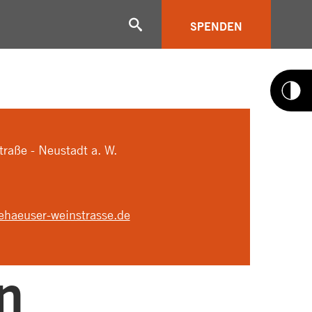
SPENDEN
raße - Neustadt a. W.
tehaeuser-weinstrasse.de
n