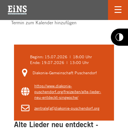
Termin zum Kalender hinzufügen
Beginn:
15.07.2026 | 18:00 Uhr
Ende:
19.07.2026 | 13:00 Uhr
Diakonie-Gemeinschaft Puschendorf
https://www.diakonie-
puschendorf.org/freizeiten/alte-lieder-
neu-entdeckt-singwoche/
zentrale[at]diakonie-puschendorf.org
Alte Lieder neu entdeckt -