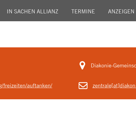
IN SACHEN ALLIANZ
TERMINE
ANZEIGEN
Diakonie-Gemeinsc
/freizeiten/auftanken/
zentrale[at]diako