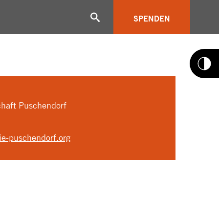
SPENDEN
haft Puschendorf
nie-puschendorf.org