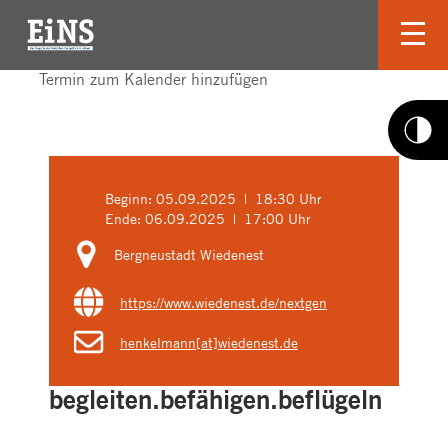
Termin zum Kalender hinzufügen
Beginn:
05.09.2025 | 18:30 Uhr
Ende:
06.09.2025 | 17:00 Uhr
Bergneustadt Wiedenest
https://www.wiedenest.de/nextgen
henkelmann[at]wiedenest.de
begleiten.befähigen.beflügeln