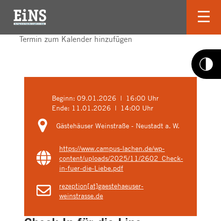
Termin zum Kalender hinzufügen
Beginn:
09.01.2026 | 16:00 Uhr
Ende:
11.01.2026 | 14:00 Uhr
Gästehäuser Weinstraße - Neustadt a. W.
https://www.campus-lachen.de/wp-
content/uploads/2025/11/2602_Check-
in-fuer-die-Liebe.pdf
rezeption[at]gaestehaeuser-
weinstrasse.de