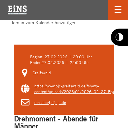
Termin zum Kalender hinzufügen
Beginn:
27.02.2026 | 20:00 Uhr
Ende:
27.02.2026 | 22:00 Uhr
Greifswald
https://www.ojc-greifswald.de/fsh/wp-
content/uploads/2026/01/2026_02_27_Flyer.pdf
mascher[at]ojc.de
Drehmoment - Abende für
Männer