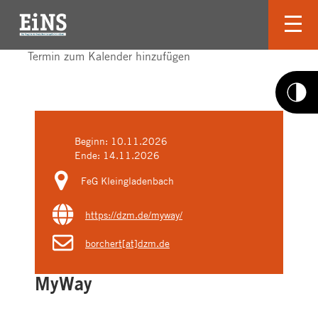
Termin zum Kalender hinzufügen
Beginn:
10.11.2026
Ende:
14.11.2026
FeG Kleingladenbach
https://dzm.de/myway/
borchert[at]dzm.de
MyWay