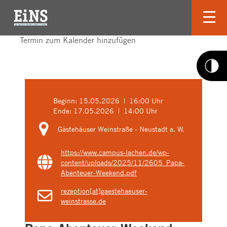
Termin zum Kalender hinzufügen
Beginn:
15.05.2026 | 16:00 Uhr
Ende:
17.05.2026 | 14:00 Uhr
Gästehäuser Weinstraße - Neustadt a. W.
https://www.campus-lachen.de/wp-
content/uploads/2025/11/2605_Papa-
Abenteuer-Weekend.pdf
rezeption[at]gaestehaeuser-
weinstrasse.de