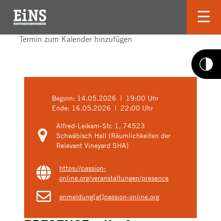
Termin zum Kalender hinzufügen
Beginn:
14.05.2026 | 19:00 Uhr
Ende:
16.05.2026 | 22:00 Uhr
Alfred-Leikam-Str. 1, 74523
Schwäbisch Hall (Räumlichkeiten der
Relevant Vineyard SHA)
https://passion-
online.org/veranstaltungen/presence
anmeldung[at]passion-online.org