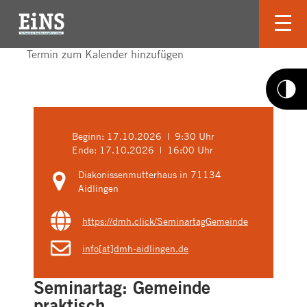
Termin zum Kalender hinzufügen
Beginn:
17.10.2026 | 9:30 Uhr
Ende:
17.10.2026 | 16:00 Uhr
Diakonissenmutterhaus in 71134
Aidlingen
https://dmh.click/SeminartagGemeinde
info[at]dmh-aidlingen.de
Seminartag: Gemeinde
praktisch