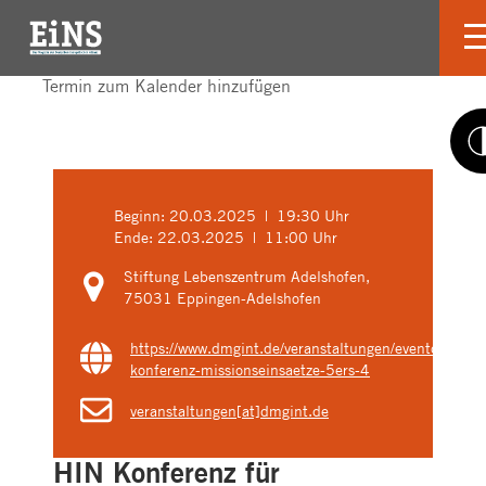
Termin zum Kalender hinzufügen
Beginn:
20.03.2025 | 19:30 Uhr
Ende:
22.03.2025 | 11:00 Uhr
Stiftung Lebenszentrum Adelshofen,
75031 Eppingen-Adelshofen
https://www.dmgint.de/veranstaltungen/eventdetails/
konferenz-missionseinsaetze-5ers-4
veranstaltungen[at]dmgint.de
HIN Konferenz für