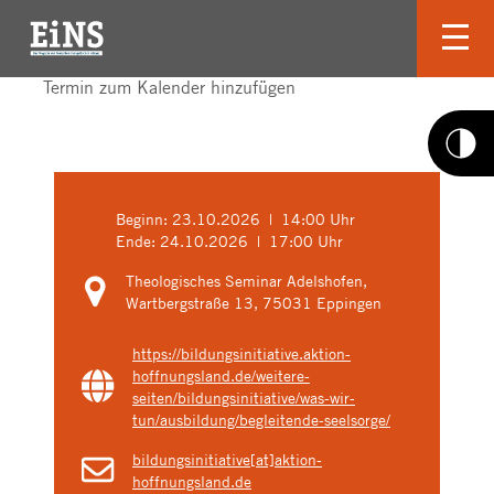
Termin zum Kalender hinzufügen
Beginn:
23.10.2026 | 14:00 Uhr
Ende:
24.10.2026 | 17:00 Uhr
Theologisches Seminar Adelshofen,
Wartbergstraße 13, 75031 Eppingen
https://bildungsinitiative.aktion-
hoffnungsland.de/weitere-
seiten/bildungsinitiative/was-wir-
tun/ausbildung/begleitende-seelsorge/
bildungsinitiative[at]aktion-
hoffnungsland.de