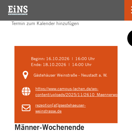
Termin zum Kalender hinzufügen
Beginn:
16.10.2026 | 16:00 Uhr
Ende:
18.10.2026 | 14:00 Uhr
Gästehäuser Weinstraße - Neustadt a. W.
https://www.campus-lachen.de/wp-
content/uploads/2025/11/2610_Maennerwochenend
rezeption[at]gaestehaeuser-
weinstrasse.de
Männer-Wochenende